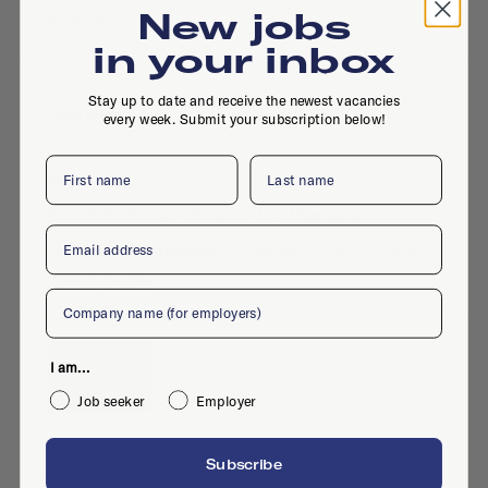
New jobs
Marketing
in your inbox
Stay up to date and receive the newest vacancies
every week. Submit your subscription below!
First name
Last name
hello energy
Front End Developer / UX Designer
Email
Full-time
·
Rotterdam
·
Design
·
Jun 27, 2024
·
Digital design
Company
I am...
Job seeker
Employer
vuurrood
Subscribe
Creatieve Javascript Developer Gezocht