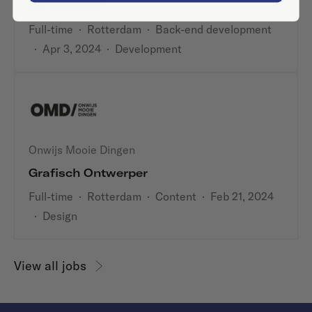
Bij Vuurrood
Full-time
·
Rotterdam
·
Back-end development
·
Apr 3, 2024
·
Development
Onwijs Mooie Dingen
Grafisch Ontwerper
Full-time
·
Rotterdam
·
Content
·
Feb 21, 2024
·
Design
View all jobs