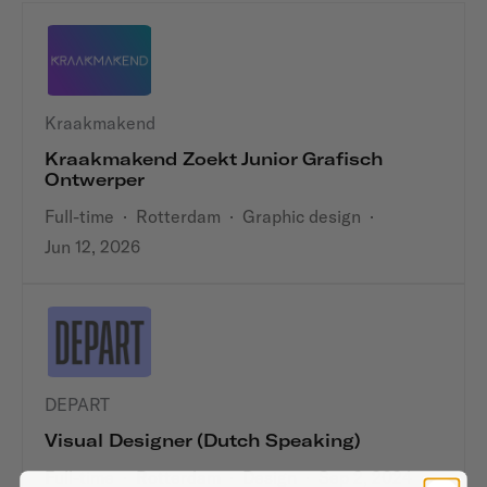
Kraakmakend
Kraakmakend Zoekt Junior Grafisch
Ontwerper
Full-time
·
Rotterdam
·
Graphic design
·
Jun 12, 2026
DEPART
Visual Designer (Dutch Speaking)
Full-time
·
Rotterdam
·
Design
·
Sep 2, 2024
·