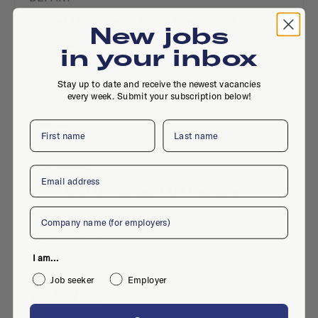
Visual Designer (Dutch Speaking)
New jobs
Full-time
·
Rotterdam
·
Design
·
Sep 2, 2024
·
in your inbox
Marketing
Stay up to date and receive the newest vacancies
every week. Submit your subscription below!
First name
Last name
hello energy
Email
Front End Developer / UX Designer
Company
Full-time
·
Rotterdam
·
Design
·
Jun 27, 2024
·
Digital design
I am...
Job seeker
Employer