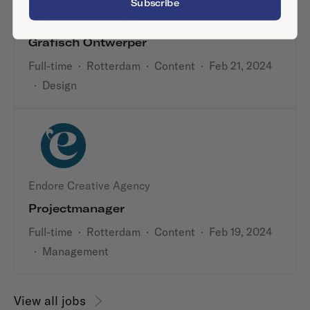
Subscribe
Onwijs Mooie Dingen
Grafisch Ontwerper
Full-time
·
Rotterdam
·
Content
·
Feb 21, 2024
·
Design
Endore Creative Agency
Projectmanager
Full-time
·
Rotterdam
·
Content
·
Feb 19, 2024
·
Management
View all jobs