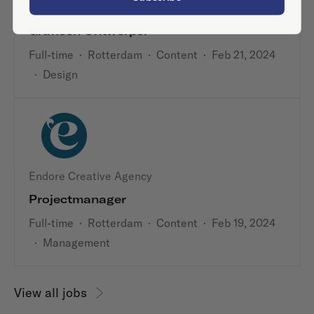
Onwijs Mooie Dingen
Grafisch Ontwerper
Full-time
·
Rotterdam
·
Content
·
Feb 21, 2024
·
Design
Endore Creative Agency
Projectmanager
Full-time
·
Rotterdam
·
Content
·
Feb 19, 2024
·
Management
View all jobs