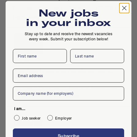
Full-time
·
Rotterdam
·
Design
·
Jun 27, 2024
·
New jobs
Digital design
in your inbox
Stay up to date and receive the newest vacancies
every week. Submit your subscription below!
First name
Last name
vuurrood
Email
Creatieve Javascript Developer Gezocht
Bij Vuurrood
Full-time
·
Rotterdam
·
Back-end development
Company
·
Apr 3, 2024
·
Development
I am...
Job seeker
Employer
Subscribe