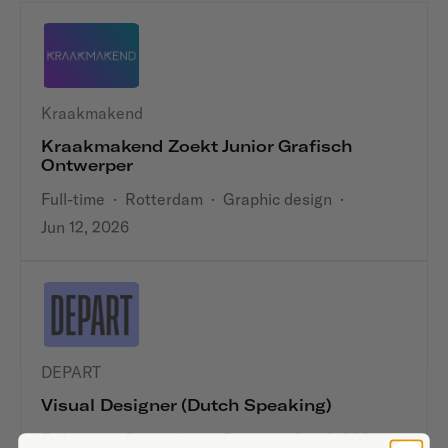
Kraakmakend
Kraakmakend Zoekt Junior Grafisch
Ontwerper
Full-time
·
Rotterdam
·
Graphic design
·
Jun 12, 2026
DEPART
Visual Designer (Dutch Speaking)
Full-time
·
Rotterdam
·
Design
·
Sep 2, 2024
·