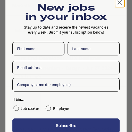
New jobs
Marketing
in your inbox
Stay up to date and receive the newest vacancies
every week. Submit your subscription below!
First name
Last name
hello energy
Front End Developer / UX Designer
Email
Full-time
·
Rotterdam
·
Design
·
Jun 27, 2024
·
Digital design
Company
I am...
Job seeker
Employer
vuurrood
Subscribe
Creatieve Javascript Developer Gezocht