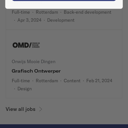
Bij Vuurrood
Full-time
·
Rotterdam
·
Back-end development
·
Apr 3, 2024
·
Development
Onwijs Mooie Dingen
Grafisch Ontwerper
Full-time
·
Rotterdam
·
Content
·
Feb 21, 2024
·
Design
View all jobs