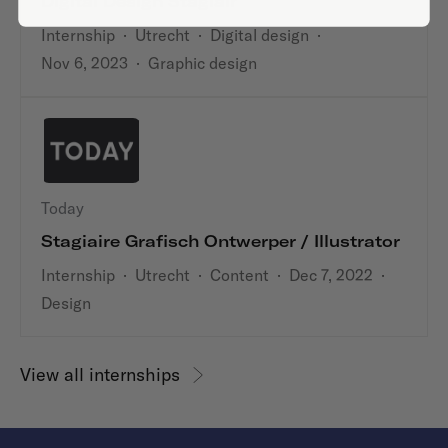
Digital Design Stagiair
Internship
·
Utrecht
·
Digital design
·
Nov 6, 2023
·
Graphic design
Today
Stagiaire Grafisch Ontwerper / Illustrator
Internship
·
Utrecht
·
Content
·
Dec 7, 2022
·
Design
View all internships