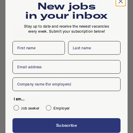
Internship
·
Utrecht
·
Digital design
·
New jobs
Jun 12, 2024
·
Graphic design
in your inbox
Stay up to date and receive the newest vacancies
every week. Submit your subscription below!
First name
Last name
Studio TOMIS
Design Stage
Email
Internship
·
Utrecht
·
Design
·
Mar 11, 2024
·
Company
Digital design
I am...
Job seeker
Employer
Dutch Portfolio
Subscribe