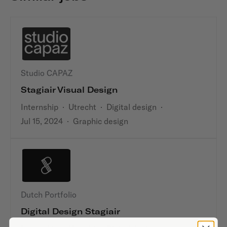
Studio CAPAZ
Stagiair Visual Design
Internship
·
Utrecht
·
Digital design
·
Jul 15, 2024
·
Graphic design
Dutch Portfolio
Digital Design Stagiair