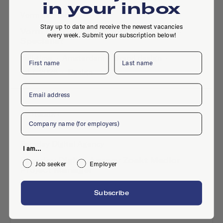
in your inbox
Vorm de Stad
Stay up to date and receive the newest vacancies
Vorm De Stad Zoekt Vormgever/DTP-
every week. Submit your subscription below!
Specialist
First name
Last name
Full-time
·
Amsterdam
·
Brand design
·
Jul 7, 2026
·
Design
Email
Company
Faraday Digital Agency
I am...
Faraday Digital Agency Zoekt Medior
Job seeker
Employer
Project Manager
Full-time
·
Amsterdam
·
Management
·
Subscribe
Jun 29, 2026