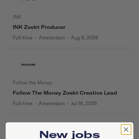
INK
INK Zoekt Producer
Full-time
·
Amsterdam
·
Aug 6, 2026
Follow the Money
Follow The Money Zoekt Creative Lead
Full-time
·
Amsterdam
·
Jul 16, 2026
New jobs