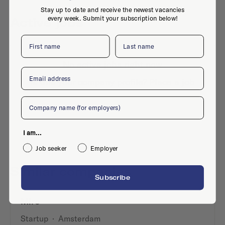
Stay up to date and receive the newest vacancies
every week. Submit your subscription below!
Active jobs
First name
Last name
No active jobs right now
Email
Is this your company profile?
Place a job
Company
I am...
Job seeker
Employer
Similar companies
Subscribe
Miro
Startup
·
Amsterdam