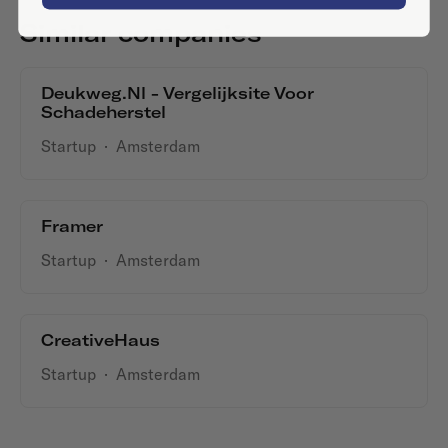
Similar companies
Deukweg.nl - Vergelijksite Voor
Schadeherstel
Startup
·
Amsterdam
Framer
Startup
·
Amsterdam
CreativeHaus
Startup
·
Amsterdam