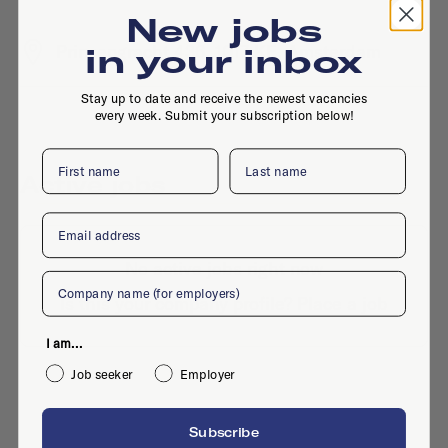
New jobs
Prinsengracht 436, 1017 KE, Amsterdam
in your inbox
Stay up to date and receive the newest vacancies
every week. Submit your subscription below!
First name
Last name
Active jobs
Email
No active jobs right now
Company
Is this your company profile?
Place a job
I am...
Job seeker
Employer
Subscribe