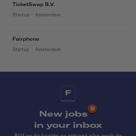
TicketSwap B.V.
Startup
·
Amsterdam
Fairphone
Startup
·
Amsterdam
F
9
New jobs
in your inbox
Blijf op de hoogte en ontvang elke week de