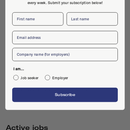
every week. Submit your subscription below!
First name
Last name
Email
Company
I am...
Job seeker
Employer
Overtoom 113 , 1054 HE, Amsterdam
Subscribe
Active jobs