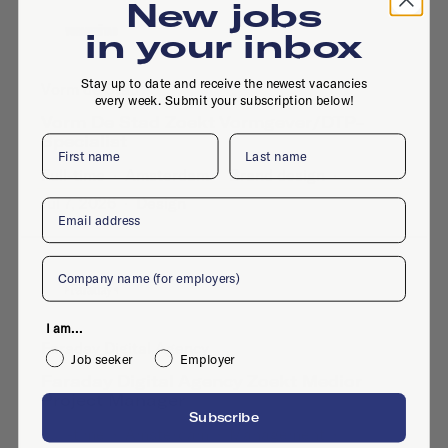
New jobs
in your inbox
Stay up to date and receive the newest vacancies
Vorm de Stad
every week. Submit your subscription below!
Vorm De Stad Zoekt Vormgever/DTP-
Specialist
First name
Last name
Full-time
·
Amsterdam
·
Brand design
·
Jul 7, 2026
·
Design
Email
Company
I am...
Faraday Digital Agency
Job seeker
Employer
Faraday Digital Agency Zoekt Medior
Project Manager
Subscribe
Full-time
·
Amsterdam
·
Management
·