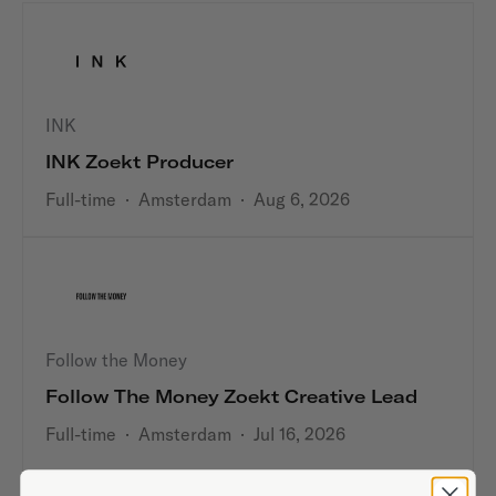
INK
INK Zoekt Producer
Full-time
·
Amsterdam
·
Aug 6, 2026
Follow the Money
Follow The Money Zoekt Creative Lead
Full-time
·
Amsterdam
·
Jul 16, 2026