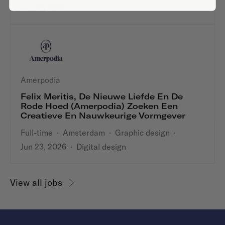
Jun 29, 2026
Amerpodia
Felix Meritis, De Nieuwe Liefde En De
Rode Hoed (Amerpodia) Zoeken Een
Creatieve En Nauwkeurige Vormgever
Full-time
·
Amsterdam
·
Graphic design
·
Jun 23, 2026
·
Digital design
View all jobs