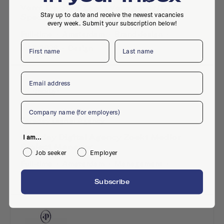
Vorm De Stad Zoekt Vormgever/DTP-
Stay up to date and receive the newest vacancies
Specialist
every week. Submit your subscription below!
Full-time
·
Amsterdam
·
Brand design
·
First name
Last name
Jul 7, 2026
·
Design
Email
Company
Faraday Digital Agency
Faraday Digital Agency Zoekt Medior
I am...
Project Manager
Job seeker
Employer
Full-time
·
Amsterdam
·
Management
·
Jun 29, 2026
Subscribe