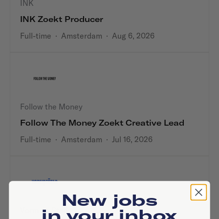
INK
INK Zoekt Producer
Full-time
·
Amsterdam
·
Aug 6, 2026
Follow the Money
Follow The Money Zoekt Creative Lead
Full-time
·
Amsterdam
·
Jul 16, 2026
New jobs
in your inbox
Vorm de Stad