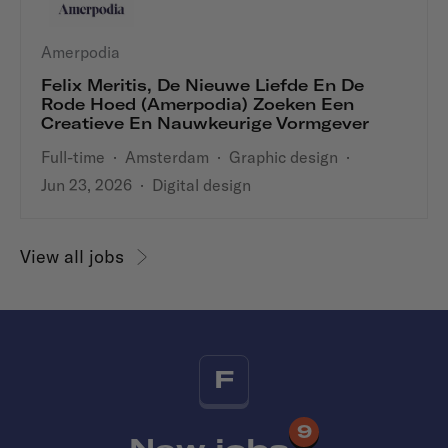
Amerpodia
Felix Meritis, De Nieuwe Liefde En De
Rode Hoed (Amerpodia) Zoeken Een
Creatieve En Nauwkeurige Vormgever
Full-time
·
Amsterdam
·
Graphic design
·
Jun 23, 2026
·
Digital design
View all jobs
F
9
New jobs