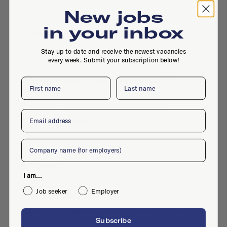
New jobs
in your inbox
Stay up to date and receive the newest vacancies
every week. Submit your subscription below!
Vorm de Stad
Vorm De Stad Zoekt Vormgever/DTP-
First name
Last name
Specialist
Full-time
·
Amsterdam
·
Brand design
·
Email
Jul 7, 2026
·
Design
Company
I am...
Job seeker
Employer
Faraday Digital Agency
Faraday Digital Agency Zoekt Medior
Project Manager
Subscribe