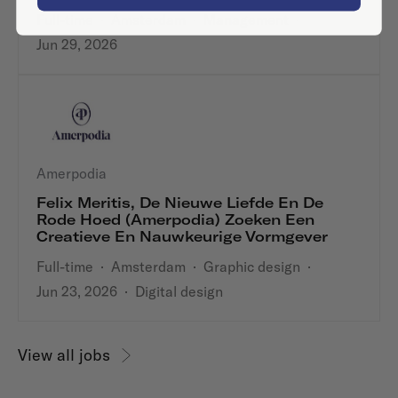
Full-time
·
Amsterdam
·
Management
·
Jun 29, 2026
Amerpodia
Felix Meritis, De Nieuwe Liefde En De
Rode Hoed (Amerpodia) Zoeken Een
Creatieve En Nauwkeurige Vormgever
Full-time
·
Amsterdam
·
Graphic design
·
Jun 23, 2026
·
Digital design
View all jobs