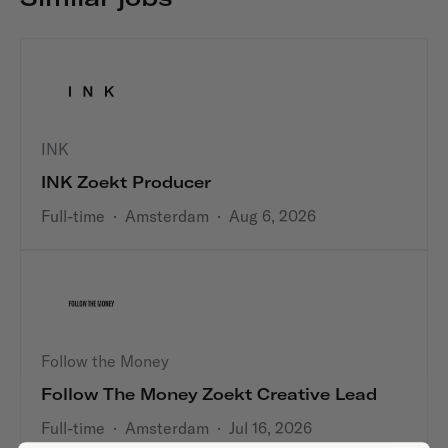
INK
INK Zoekt Producer
Full-time
·
Amsterdam
·
Aug 6, 2026
Follow the Money
Follow The Money Zoekt Creative Lead
Full-time
·
Amsterdam
·
Jul 16, 2026