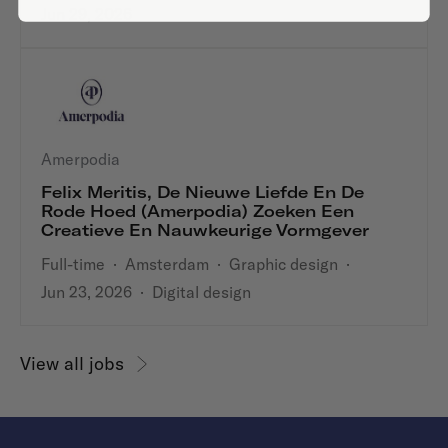
Jun 29, 2026
Amerpodia
Felix Meritis, De Nieuwe Liefde En De
Rode Hoed (Amerpodia) Zoeken Een
Creatieve En Nauwkeurige Vormgever
Full-time
·
Amsterdam
·
Graphic design
·
Jun 23, 2026
·
Digital design
View all jobs