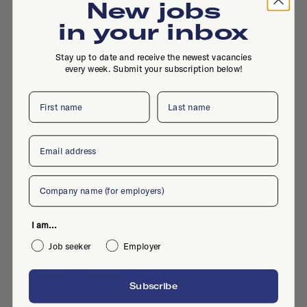
New jobs
in your inbox
Stay up to date and receive the newest vacancies
Vorm de Stad
every week. Submit your subscription below!
Vorm De Stad Zoekt Vormgever/DTP-
Specialist
First name
Last name
Full-time
·
Amsterdam
·
Brand design
·
Jul 7, 2026
·
Design
Email
Company
I am...
Faraday Digital Agency
Job seeker
Employer
Faraday Digital Agency Zoekt Medior
Project Manager
Subscribe
Full-time
·
Amsterdam
·
Management
·