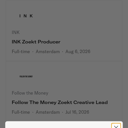
INK
INK Zoekt Producer
Full-time
·
Amsterdam
·
Aug 6, 2026
Follow the Money
Follow The Money Zoekt Creative Lead
Full-time
·
Amsterdam
·
Jul 16, 2026