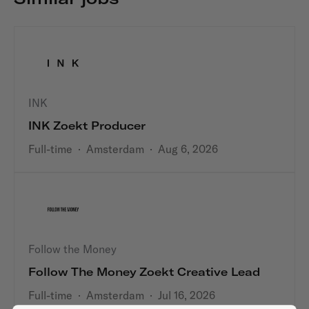
INK
INK Zoekt Producer
Full-time
·
Amsterdam
·
Aug 6, 2026
Follow the Money
Follow The Money Zoekt Creative Lead
Full-time
·
Amsterdam
·
Jul 16, 2026