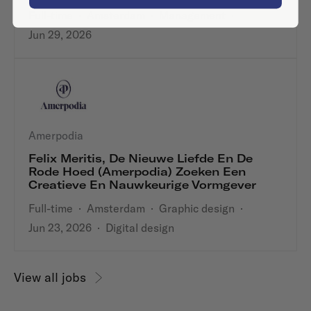
Full-time
·
Amsterdam
·
Management
·
Jun 29, 2026
Amerpodia
Felix Meritis, De Nieuwe Liefde En De
Rode Hoed (Amerpodia) Zoeken Een
Creatieve En Nauwkeurige Vormgever
Full-time
·
Amsterdam
·
Graphic design
·
Jun 23, 2026
·
Digital design
View all jobs