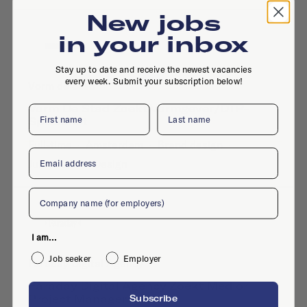
New jobs
in your inbox
Stay up to date and receive the newest vacancies
every week. Submit your subscription below!
Vorm de Stad
Vorm De Stad Zoekt Vormgever/DTP-
First name
Last name
Specialist
Full-time
·
Amsterdam
·
Brand design
·
Email
Jul 7, 2026
·
Design
Company
I am...
Job seeker
Employer
Faraday Digital Agency
Faraday Digital Agency Zoekt Medior
Project Manager
Subscribe