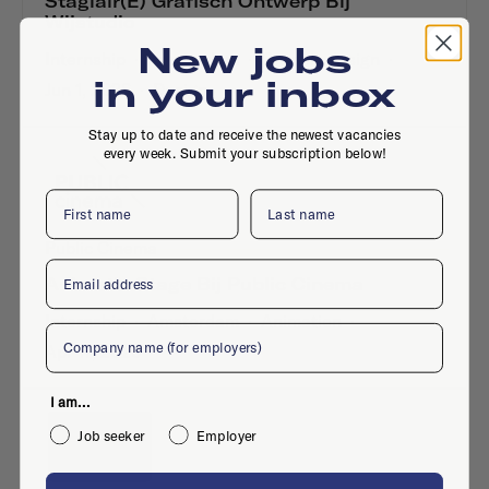
Stagiair(e) Grafisch Ontwerp Bij
Wijstudio
New jobs
Internship
·
Amsterdam
·
Graphic design
·
in your inbox
Jun 1, 2026
·
Design
Stay up to date and receive the newest vacancies
every week. Submit your subscription below!
First name
Last name
Public Cinema
Email
Animatie Stage Bij Public Cinema
Internship
·
Amsterdam
·
Animation
·
Company
Apr 17, 2026
I am...
Job seeker
Employer