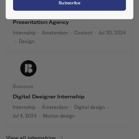
Subscribe
Mr.Prezident Amsterdam
Design Stage Bij Mr.Prezident - The
Presentation Agency
Internship
·
Amsterdam
·
Content
·
Jul 30, 2024
·
Design
Bravoure
Digital Designer Internship
Internship
·
Amsterdam
·
Digital design
·
Jul 4, 2024
·
Motion design
View all internships