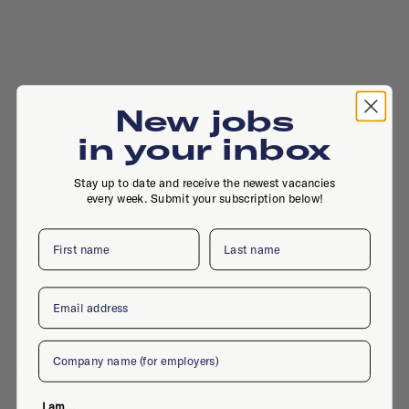
New jobs
in your inbox
Stay up to date and receive the newest vacancies
every week. Submit your subscription below!
First name
Last name
Bos en Lommerplantsoen 1Z, 1055AA,
Amsterdam
Email
Company
Active jobs
I am...