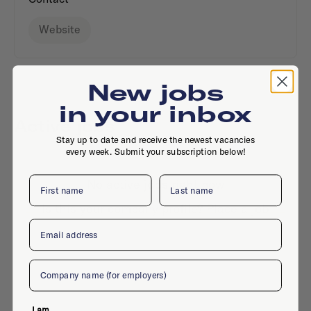
Website
New jobs
in your inbox
Active jobs
Stay up to date and receive the newest vacancies
every week. Submit your subscription below!
First name
Last name
No active jobs right now
Is this your company profile?
Place a job
Email
Company
I am...