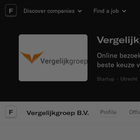
F
Discover companies
Find a job
Vergelij
Online bezoek
beste keuze v
Startup
·
Utrecht
F
Profile
Offi
Vergelijkgroep B.V.