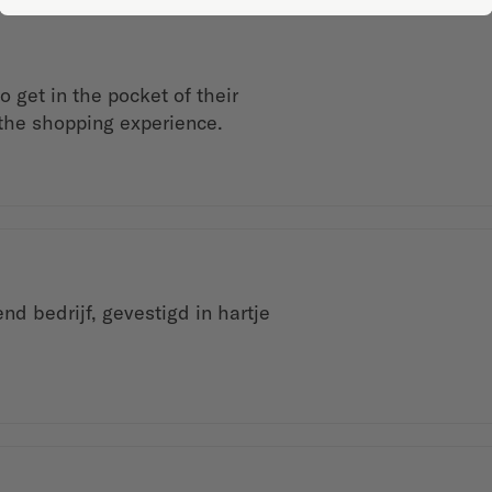
 get in the pocket of their
 the shopping experience.
nd bedrijf, gevestigd in hartje