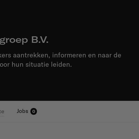
kgroep B.V.
ers aantrekken, informeren en naar de
oor hun situatie leiden.
Jobs
ce
0