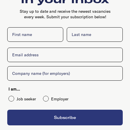
Stay up to date and receive the newest vacancies
every week. Submit your subscription below!
First name
Last name
Email
Company
I am...
Job seeker
Employer
Subscribe