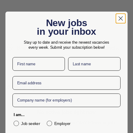
New jobs
in your inbox
Stay up to date and receive the newest vacancies
Bemuurde Weerd W.Z. 3, 3513 BH, Utrecht
every week. Submit your subscription below!
First name
Last name
Email
Active jobs
Company
No active jobs right now
I am...
Is this your company profile?
Place a job
Job seeker
Employer