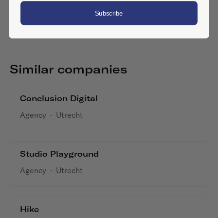
Subscribe
Similar companies
Conclusion Digital
Agency
·
Utrecht
Studio Playground
Agency
·
Utrecht
Hike