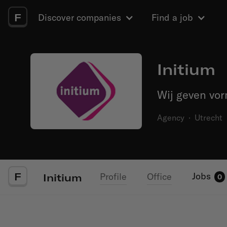
F
Discover companies
Find a job
Initium
Wij geven vo
Agency
·
Utrecht
F
Jobs
Profile
Office
Initium
0