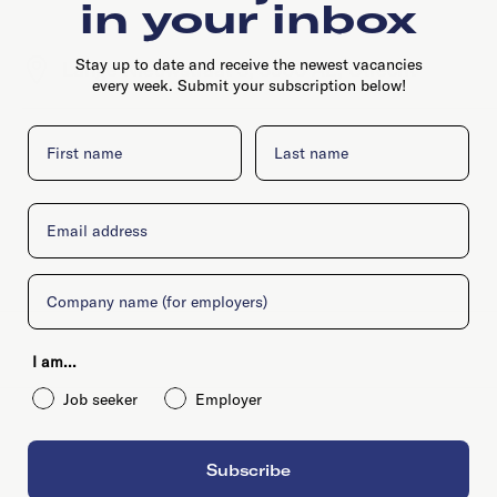
in your inbox
Stay up to date and receive the newest vacancies
Lange Nieuwstraat 3, 3500 AE, Utrecht
every week. Submit your subscription below!
First name
Last name
Email
Company
I am...
Job seeker
Employer
Subscribe