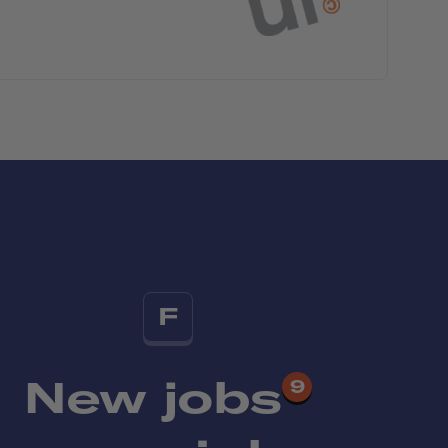
F
New jobs
9