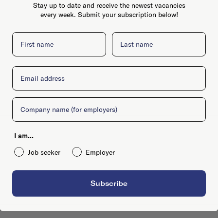
Stay up to date and receive the newest vacancies
every week. Submit your subscription below!
First name
Last name
Email
Company
I am...
Job seeker
Employer
Subscribe