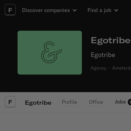
F
Discover companies
Find a job
Egotribe
Egotribe
Agency
·
Amster
F
Jobs
Profile
Office
Egotribe