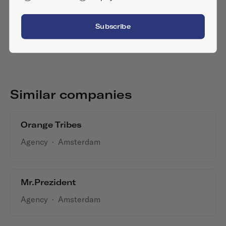
Is this your company profile?
Place a job
Subscribe
Similar companies
Orange Tribes
Agency
·
Amsterdam
Mr.Prezident
Agency
·
Amsterdam