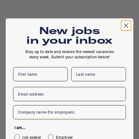
New jobs
in your inbox
Tolstraat 186, 1074 vn, Amsterdam
Stay up to date and receive the newest vacancies
every week. Submit your subscription below!
Tolstraat 188, 1074 vn, Amsterdam
First name
Last name
Email
Active jobs
Company
I am...
No active jobs right now
Job seeker
Employer