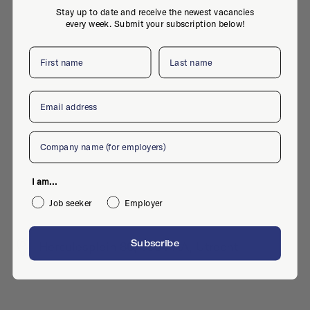
Stay up to date and receive the newest vacancies
every week. Submit your subscription below!
First name
Last name
Email
Company
I am...
Job seeker
Employer
Subscribe
Herculesplein 80, 3584 AA, Utrecht