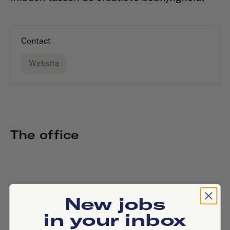
Contact
Website
The office
New jobs
in your inbox