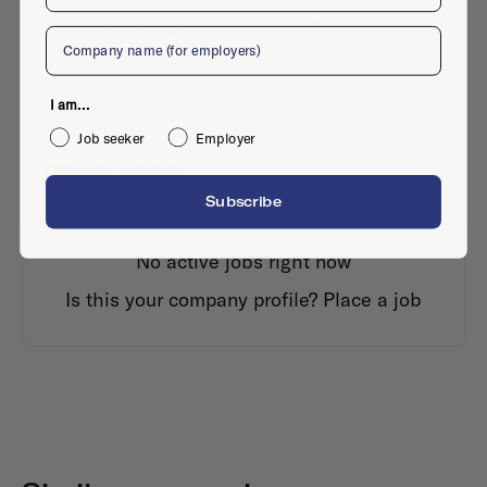
2e Daalsedijk 6a, 3551EJ , Utrecht
Company
I am...
Job seeker
Employer
Active jobs
Subscribe
No active jobs right now
Is this your company profile?
Place a job