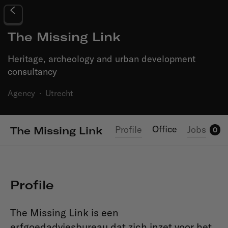
The Missing Link
Heritage, archeology and urban development
consultancy
Agency
·
Utrecht
Office
Profile
Jobs
The Missing Link
0
Profile
The Missing Link is een
erfgoedadviesbureau dat zich inzet voor het