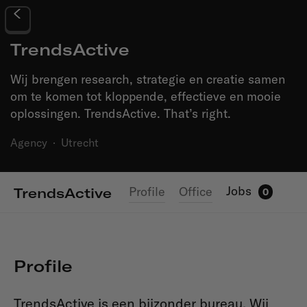
TrendsActive
Wij brengen research, strategie en creatie samen
om te komen tot kloppende, effectieve en mooie
oplossingen. TrendsActive. That’s right.
Agency
·
Utrecht
Jobs
Profile
Office
TrendsActive
0
Profile
TrendsActive is een bijzonder bureau. Wij