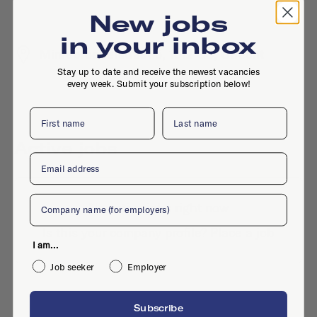
New jobs
in your inbox
Minrebroederstraat 5, 1512 GS, Utrecht
Stay up to date and receive the newest vacancies
every week. Submit your subscription below!
First name
Last name
Active jobs
Email
Company
No active jobs right now
Is this your company profile?
Place a job
I am...
Job seeker
Employer
Subscribe