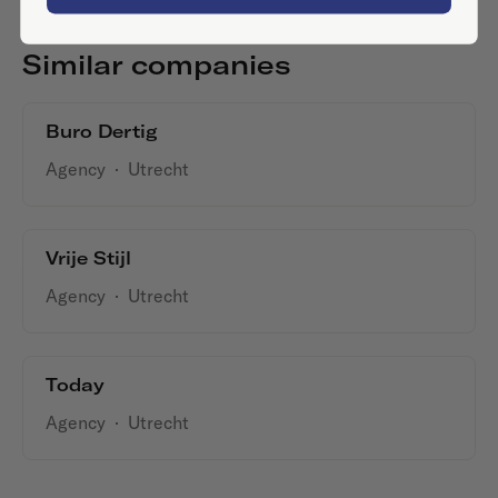
Similar companies
Buro Dertig
Agency
·
Utrecht
Vrije Stijl
Agency
·
Utrecht
Today
Agency
·
Utrecht