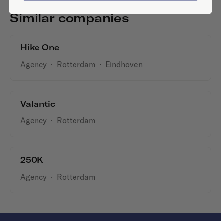
Similar companies
Hike One
Agency
·
Rotterdam
·
Eindhoven
Valantic
Agency
·
Rotterdam
250K
Agency
·
Rotterdam