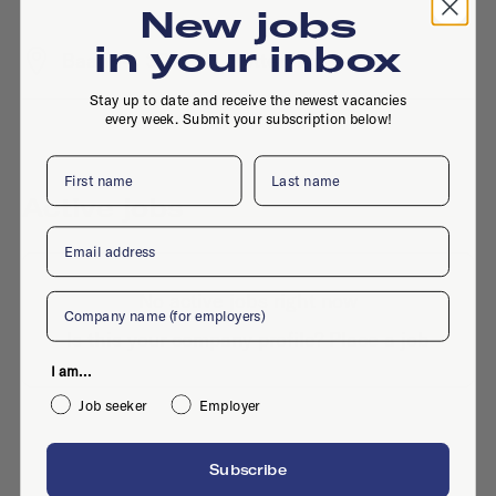
New jobs
in your inbox
Baan 74, 3011 CD, Rotterdam
Stay up to date and receive the newest vacancies
every week. Submit your subscription below!
First name
Last name
Active jobs
Email
No active jobs right now
Company
Is this your company profile?
Place a job
I am...
Job seeker
Employer
Subscribe