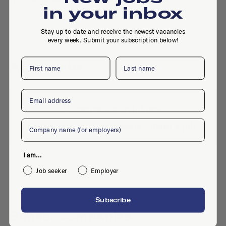
in your inbox
Stay up to date and receive the newest vacancies
every week. Submit your subscription below!
First name
Last name
Active jobs
Email
No active jobs right now
Company
Is this your company profile?
Place a job
I am...
Job seeker
Employer
Subscribe
Similar companies