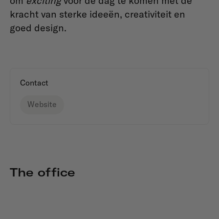
om
exciting
voor de dag te komen met de
kracht van sterke ideeën, creativiteit en
goed design.
Contact
Website
The office