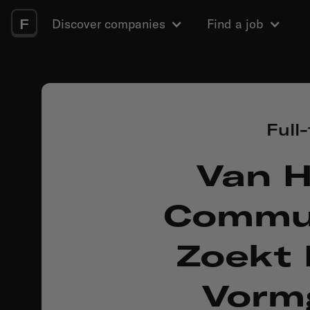
F
Discover companies
Find a job
Full
Van H
Commun
Zoekt 
Vorm