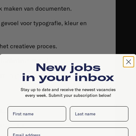
lijk maken van documenten.
gevoel voor typografie, kleur en
 het creatieve proces.
 Nederlandse taal.
New jobs
in your inbox
an te gaan!
Stay up to date and receive the newest vacancies
every week. Submit your subscription below!
First name
Last name
 één dak.
nisaties.
Email