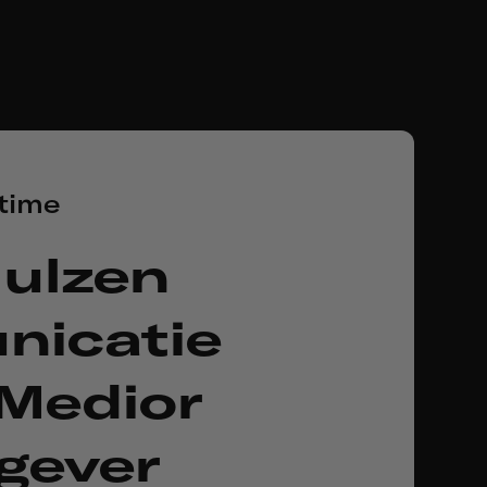
-time
ulzen
icatie
Medior
gever