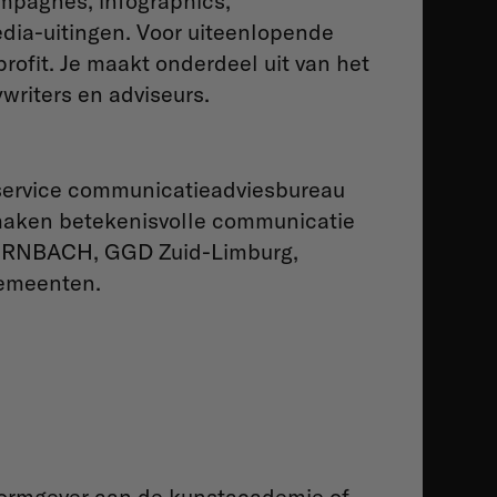
mpagnes, infographics,
edia-uitingen. Voor uiteenlopende
rofit. Je maakt onderdeel uit van het
riters en adviseurs.
service communicatieadviesbureau
 maken betekenisvolle communicatie
 HORNBACH, GGD Zuid-Limburg,
gemeenten.
 vormgever aan de kunstacademie of