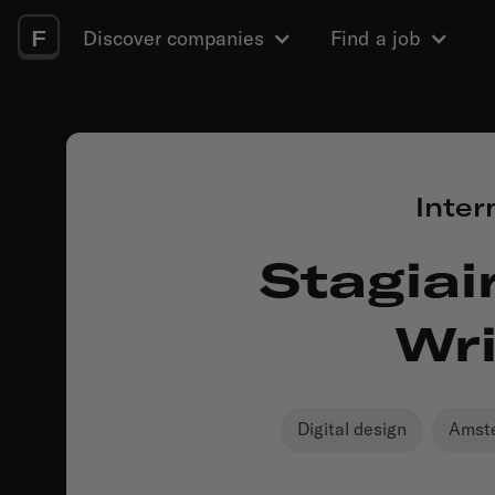
F
Discover companies
Find a job
Inter
Stagiair
Wri
Digital design
Amst