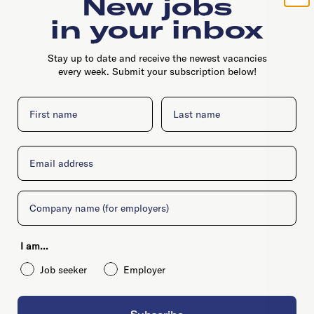
New jobs
in your inbox
Stay up to date and receive the newest vacancies
every week. Submit your subscription below!
First name
Last name
Email
Company
I am...
Job seeker
Employer