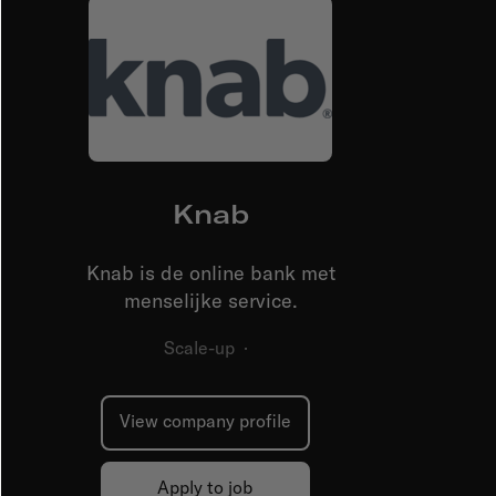
Knab
Knab is de online bank met
menselijke service.
Scale-up
·
View company profile
Apply to job