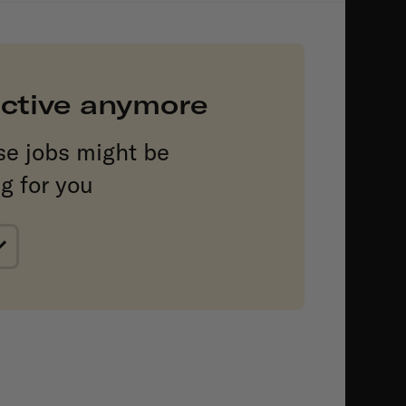
 active anymore
se jobs might be
ng for you