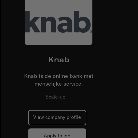
Knab
Knab is de online bank met
menselijke service.
Scale-up
·
View company profile
Apply to job