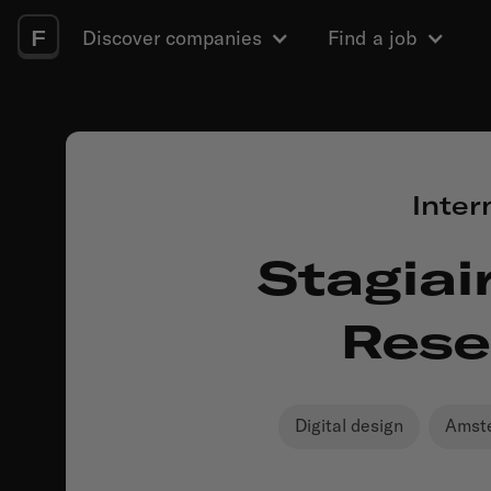
F
Discover companies
Find a job
Inter
Stagiair
Rese
Digital design
Amst