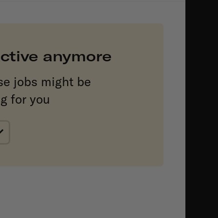
 active anymore
se jobs might be
ng for you