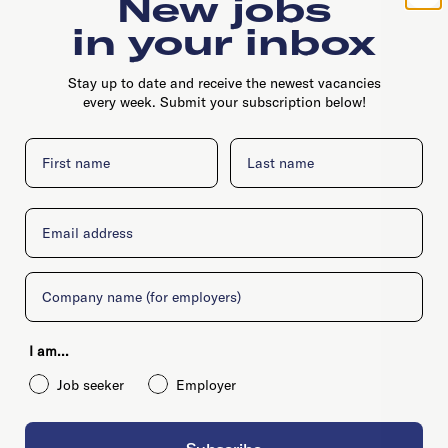
New jobs
in your inbox
Stay up to date and receive the newest vacancies
every week. Submit your subscription below!
First name
Last name
Email
Company
I am...
Job seeker
Employer