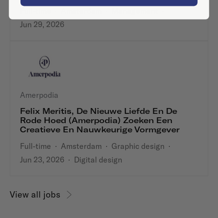
Full-time
·
Amsterdam
·
Management
·
Jun 29, 2026
Amerpodia
Felix Meritis, De Nieuwe Liefde En De
Rode Hoed (Amerpodia) Zoeken Een
Creatieve En Nauwkeurige Vormgever
Full-time
·
Amsterdam
·
Graphic design
·
Jun 23, 2026
·
Digital design
View all jobs