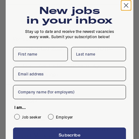
New jobs
in your inbox
Stay up to date and receive the newest vacancies
every week. Submit your subscription below!
Vorm de Stad
Vorm De Stad Zoekt Vormgever/DTP-
First name
Last name
Specialist
Full-time
·
Amsterdam
·
Brand design
·
Email
Jul 7, 2026
·
Design
Company
I am...
Job seeker
Employer
Faraday Digital Agency
Faraday Digital Agency Zoekt Medior
Project Manager
Subscribe