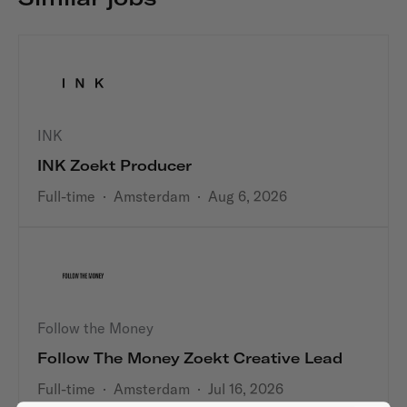
INK
INK Zoekt Producer
Full-time
·
Amsterdam
·
Aug 6, 2026
Follow the Money
Follow The Money Zoekt Creative Lead
Full-time
·
Amsterdam
·
Jul 16, 2026