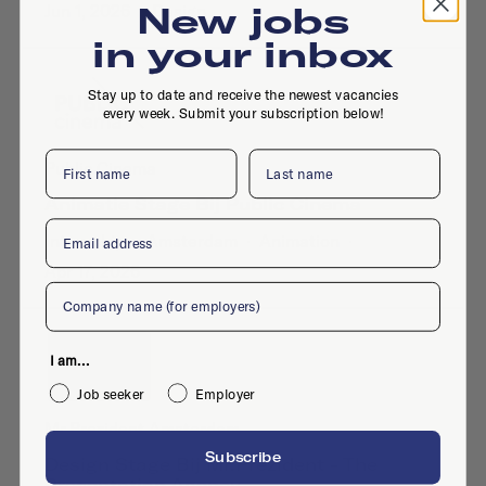
New jobs
Jun 1, 2026
·
Design
in your inbox
Stay up to date and receive the newest vacancies
every week. Submit your subscription below!
First name
Last name
Public Cinema
Animatie Stage Bij Public Cinema
Email
Internship
·
Amsterdam
·
Animation
·
Apr 17, 2026
Company
I am...
Job seeker
Employer
Mr.Prezident Amsterdam
Subscribe
Design Stage Bij Mr.Prezident - The
Presentation Agency