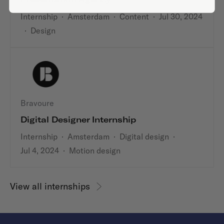
Internship
·
Amsterdam
·
Content
·
Jul 30, 2024
·
Design
Bravoure
Digital Designer Internship
Internship
·
Amsterdam
·
Digital design
·
Jul 4, 2024
·
Motion design
View all internships