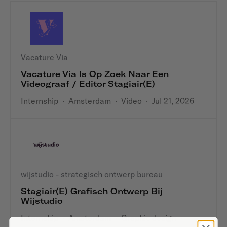
Vacature Via
Vacature Via Is Op Zoek Naar Een
Videograaf / Editor Stagiair(e)
Internship
·
Amsterdam
·
Video
·
Jul 21, 2026
wijstudio - strategisch ontwerp bureau
Stagiair(e) Grafisch Ontwerp Bij
Wijstudio
Internship
·
Amsterdam
·
Graphic design
·