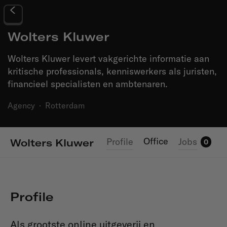
Wolters Kluwer
Wolters Kluwer levert vakgerichte informatie aan
kritische professionals, kenniswerkers als juristen,
financieel specialisten en ambtenaren.
Agency
·
Rotterdam
Office
Profile
Jobs
Wolters Kluwer
0
Profile
Als grootste online uitgeverij en