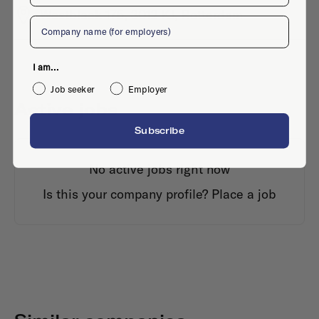
Westblaak 175, 3012 KJ, Rotterdam
Company
I am...
Job seeker
Employer
Active jobs
Subscribe
No active jobs right now
Is this your company profile?
Place a job