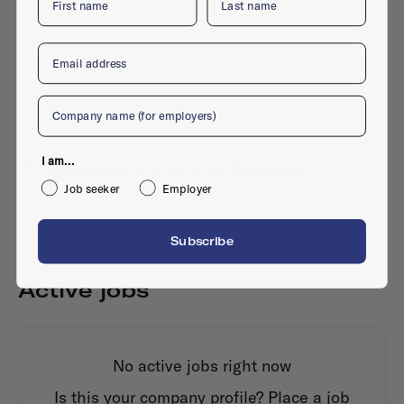
Email
Company
I am...
Westblaak 175, 3012 KJ, Rotterdam
Job seeker
Employer
Subscribe
Active jobs
No active jobs right now
Is this your company profile?
Place a job