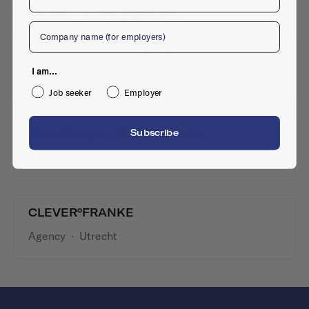
Similar companies
Company
Lightbase - Online Platforms & Apps
I am...
Agency
·
Utrecht
Job seeker
Employer
Flow Design + Communicatie
Subscribe
Agency
·
Utrecht
CLEVER°FRANKE
Agency
·
Utrecht