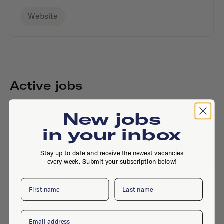
Website
Active jobs
New jobs
No active jobs right now
in your inbox
Is this your company profile?
Place a job
Stay up to date and receive the newest vacancies
every week. Submit your subscription below!
First name
Last name
Email