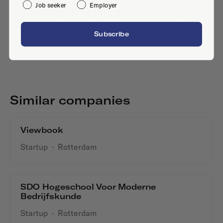
Job seeker
Employer
Is this your company profile?
Place a job
Subscribe
Similar companies
Viewbook
Startup
·
Rotterdam
SDO Hogeschool Voor Moderne
Bedrijfskunde
Startup
·
Rotterdam