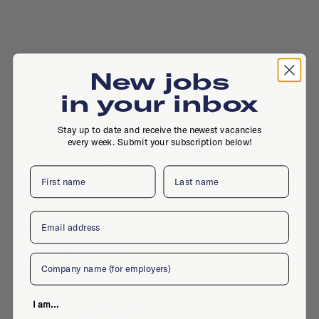
New jobs
in your inbox
Stay up to date and receive the newest vacancies
every week. Submit your subscription below!
Westblaak 175, 3012 KJ, Rotterdam
First name
Last name
Email
Active jobs
Company
I am...
No active jobs right now