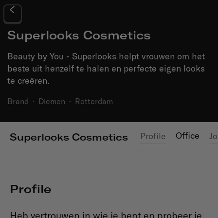
Superlooks Cosmetics
Beauty by You - Superlooks helpt vrouwen om het
beste uit henzelf te halen en perfecte eigen looks
te creëren.
Brand
·
Diemen
·
Rotterdam
Office
Profile
J
Superlooks Cosmetics
Profile
Heb vertrouwen in wie je bent en probeer je