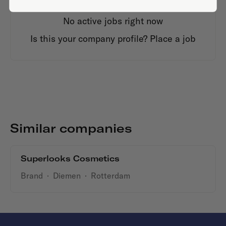
No active jobs right now
Is this your company profile?
Place a job
Similar companies
Superlooks Cosmetics
Brand
·
Diemen
·
Rotterdam