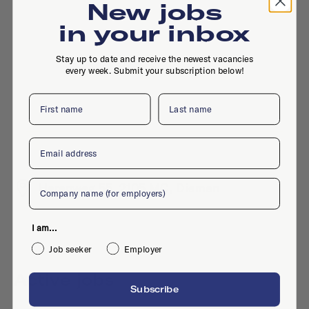
New jobs
in your inbox
Stay up to date and receive the newest vacancies
every week. Submit your subscription below!
First name
Last name
Email
Company
Herenweg 55, 2105 MC, Diemen
I am...
Job seeker
Employer
Active jobs
Subscribe