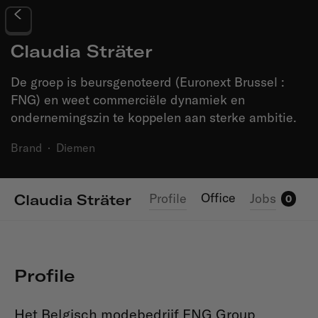
Claudia Sträter
De groep is beursgenoteerd (Euronext Brussel :
FNG) en weet commerciële dynamiek en
ondernemingszin te koppelen aan sterke ambitie.
Brand
·
Diemen
Office
Profile
Jobs
Claudia Sträter
0
Profile
Het Belgisch modebedrijf FNG Group