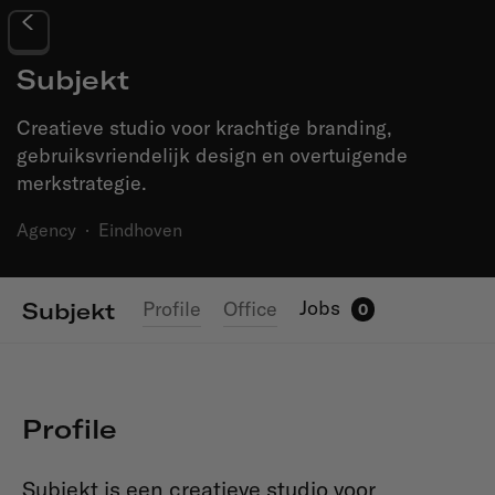
Subjekt
Creatieve studio voor krachtige branding,
gebruiksvriendelijk design en overtuigende
merkstrategie.
Agency
·
Eindhoven
Jobs
Profile
Office
Subjekt
0
Profile
Subjekt is een creatieve studio voor