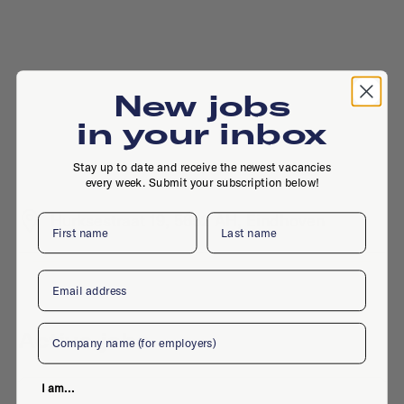
New jobs
in your inbox
Stay up to date and receive the newest vacancies
every week. Submit your subscription below!
Hurksestraat 19, 5652 AH, Eindhoven
First name
Last name
Email
Company
Active jobs
I am...