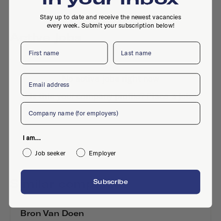
Stay up to date and receive the newest vacancies
every week. Submit your subscription below!
Active jobs
First name
Last name
Email
No active jobs right now
Is this your company profile?
Place a job
Company
I am...
Job seeker
Employer
Similar companies
Subscribe
Bron Van Doen