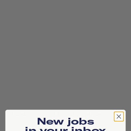
klokgebouw 237, 5617 AC, Eindhoven
New jobs
in your inbox