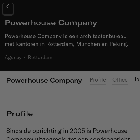
Powerhouse Company
Powerhouse Company is een architectenbureau
met kantoren in Rotterdam, München en Peking.
Agency
·
Rotterdam
Jo
Profile
Office
Powerhouse Company
Profile
Sinds de oprichting in 2005 is Powerhouse
Company uitgegroeid tot een servicegericht