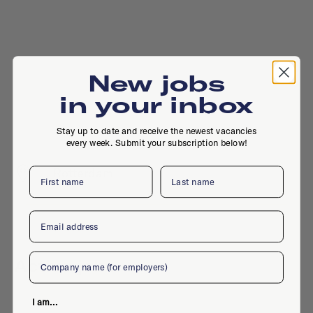
New jobs
in your inbox
Stay up to date and receive the newest vacancies
every week. Submit your subscription below!
First name
Last name
, , Rotterdam
Email
Company
Active jobs
I am...