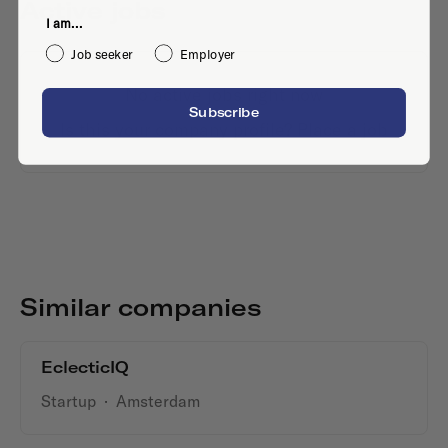
Active jobs
I am...
Job seeker
Employer
No active jobs right now
Subscribe
Is this your company profile?
Place a job
Similar companies
EclecticIQ
Startup
·
Amsterdam