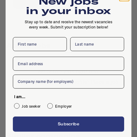
New jobs
Website
in your inbox
Stay up to date and receive the newest vacancies
every week. Submit your subscription below!
First name
Last name
Active jobs
Email
No active jobs right now
Company
Is this your company profile?
Place a job
I am...
Job seeker
Employer
Subscribe
Similar companies