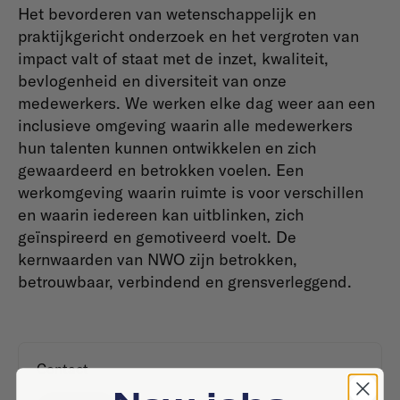
Het bevorderen van wetenschappelijk en
praktijkgericht onderzoek en het vergroten van
impact valt of staat met de inzet, kwaliteit,
bevlogenheid en diversiteit van onze
medewerkers. We werken elke dag weer aan een
inclusieve omgeving waarin alle medewerkers
hun talenten kunnen ontwikkelen en zich
gewaardeerd en betrokken voelen. Een
werkomgeving waarin ruimte is voor verschillen
en waarin iedereen kan uitblinken, zich
geïnspireerd en gemotiveerd voelt. De
kernwaarden van NWO zijn betrokken,
betrouwbaar, verbindend en grensverleggend.
Contact