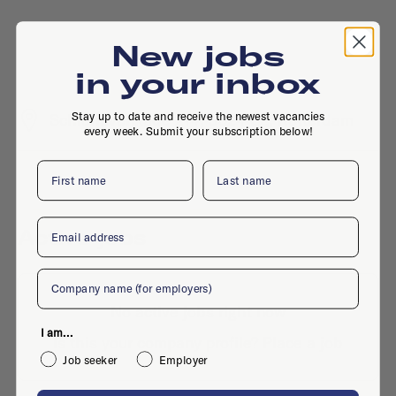
New jobs
in your inbox
Stay up to date and receive the newest vacancies
Schiehavenkade 214, 3024 EZ, Rotterdam
every week. Submit your subscription below!
First name
Last name
Email
Active jobs
Company
No active jobs right now
I am...
Is this your company profile?
Place a job
Job seeker
Employer