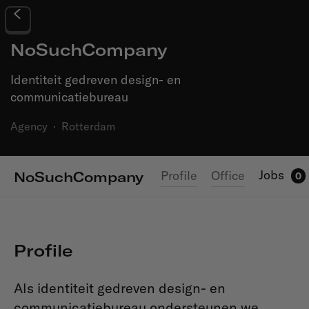
NoSuchCompany
Identiteit gedreven design- en
communicatiebureau
Agency
·
Rotterdam
Jobs
Profile
Office
NoSuchCompany
0
Profile
Als identiteit gedreven design- en
communicatiebureau ondersteunen we