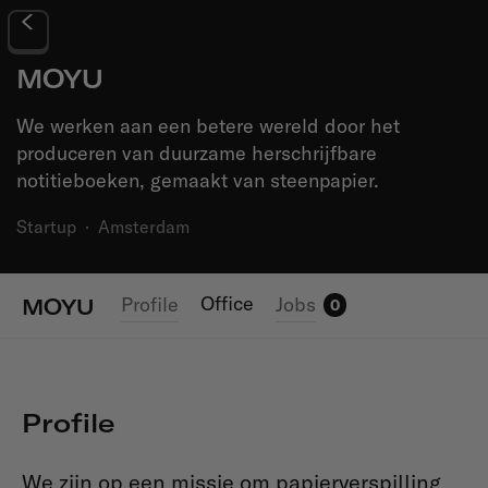
MOYU
We werken aan een betere wereld door het
produceren van duurzame herschrijfbare
notitieboeken, gemaakt van steenpapier.
Startup
·
Amsterdam
Office
Profile
Jobs
MOYU
0
Profile
We zijn op een missie om papierverspilling