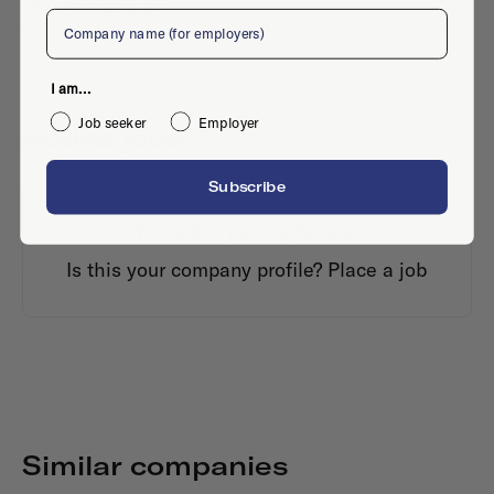
Amsterdam
Company
I am...
Job seeker
Employer
Active jobs
Subscribe
No active jobs right now
Is this your company profile?
Place a job
Similar companies