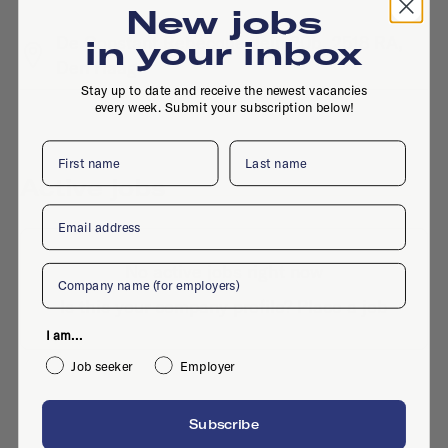
New jobs
De Constant Rebecqueplein 20b, 2518 RA,
in your inbox
Den Haag
Stay up to date and receive the newest vacancies
every week. Submit your subscription below!
First name
Last name
Active jobs
Email
No active jobs right now
Company
Is this your company profile?
Place a job
I am...
Job seeker
Employer
Subscribe