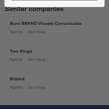
Similar companies
Buro BRAND Visuele Comunicatie
Agency
·
Den Haag
Two Kings
Agency
·
Den Haag
Bitbird
Agency
·
Den Haag