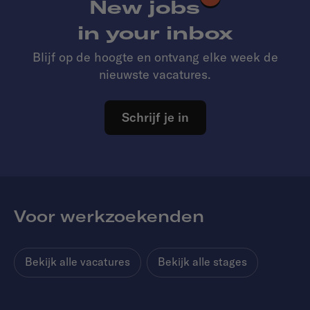
New jobs
in your inbox
Blijf op de hoogte en ontvang elke week de
nieuwste vacatures.
Schrijf je in
Voor werkzoekenden
Bekijk alle vacatures
Bekijk alle stages