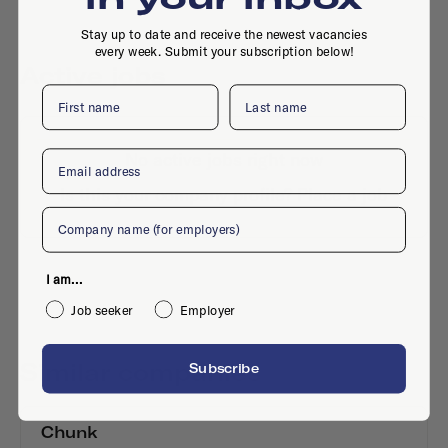
Stay up to date and receive the newest vacancies
every week. Submit your subscription below!
Active jobs
First name
Last name
Email
No active jobs right now
Is this your company profile?
Place a job
Company
I am...
Job seeker
Employer
Similar companies
Subscribe
Chunk