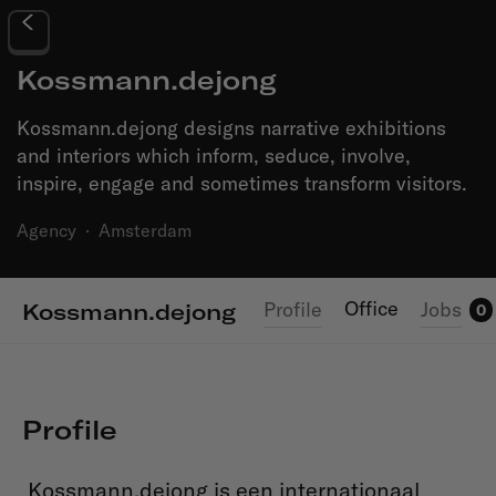
Kossmann.dejong
Kossmann.dejong designs narrative exhibitions
and interiors which inform, seduce, involve,
inspire, engage and sometimes transform visitors.
Agency
·
Amsterdam
Office
Profile
Jobs
Kossmann.dejong
0
Profile
Kossmann.dejong is een internationaal