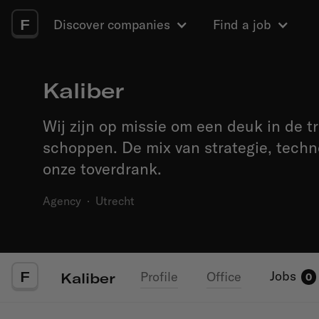
F
Discover companies
Find a job
Kaliber
Wij zijn op missie om een deuk in de tr
schoppen. De mix van strategie, technol
onze toverdrank.
Agency
·
Utrecht
F
Jobs
Profile
Office
Kaliber
0