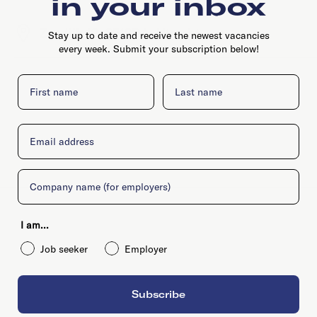
in your inbox
Zeedijk 19, 3513DA, Utrecht
Stay up to date and receive the newest vacancies
every week. Submit your subscription below!
First name
Last name
Email
Company
I am...
Job seeker
Employer
Subscribe