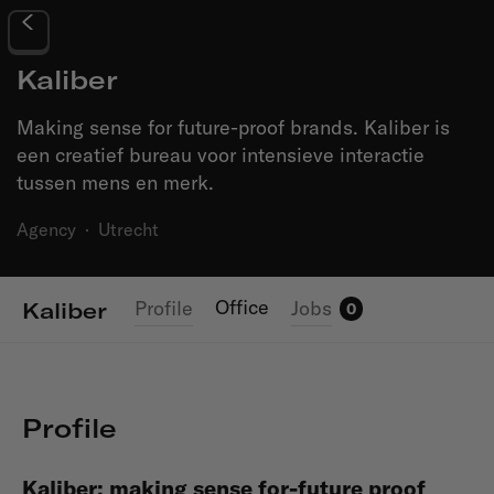
Kaliber
Making sense for future-proof brands. Kaliber is
een creatief bureau voor intensieve interactie
tussen mens en merk.
Agency
·
Utrecht
Office
Profile
Jobs
Kaliber
0
Profile
Kaliber: making sense for-future proof