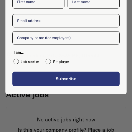
Email
Company
I am...
Orteliuslaan 875, 3528 BE, Utrecht
Job seeker
Employer
Subscribe
Active jobs
No active jobs right now
Is this your company profile?
Place a job